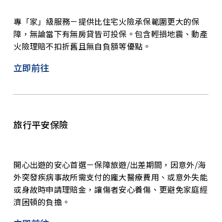
專「家」級服務－提供比住宅火險承保範圍更大的保
障，無論當下有無房貸皆可投保。包含輕損地震、動產
火險理賠不扣折舊且無自負額等優點。
立即前往
旅行平安保險
開心出遊的安心首選－保障旅遊/出差期間，因意外/海
外突發疾病事故所需支付的龐大醫療費用、或意外失能
或身故時申請理賠金，讓傷者安心養傷、更避免家庭經
濟困頓的負擔。