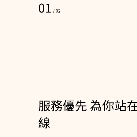
01
/
02
服務優先 為你站
線