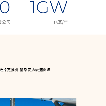
00
1GW
及公司
兆瓦/年
致肯定推薦 量身安排最適保障