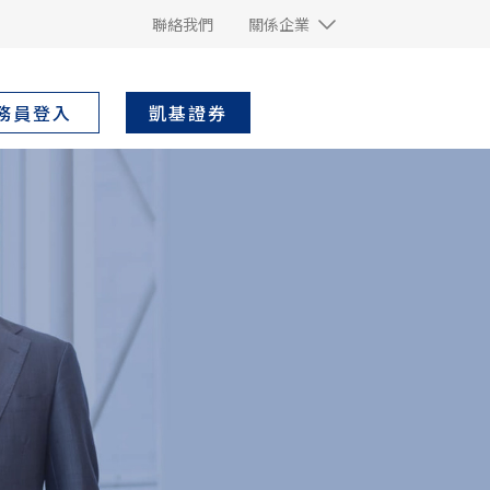
聯絡我們
關係企業
凱基證券
務員登入
專人全程
現場損害與防阻