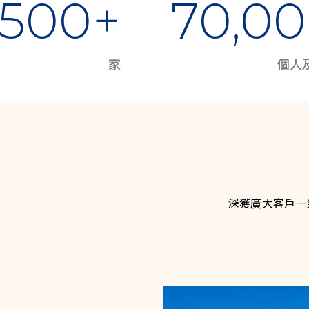
,500+
70,0
家
個人
深獲廣大客戶一